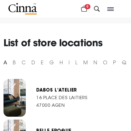
0
Nearby stores
List of store locations
A
B
C
D
E
G
H
I
L
M
N
O
P
Q
DABOS L'ATELIER
16 PLACE DES LAITIERS
47000 AGEN