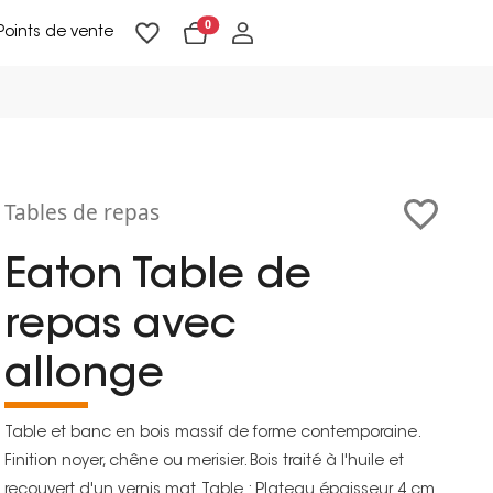
0
Points de vente
Lampadaires & liseuses
Suspensions & appliques
Objets de Décoration
Tables de repas
Eaton Table de
repas avec
allonge
Table et banc en bois massif de forme contemporaine.
Finition noyer, chêne ou merisier. Bois traité à l'huile et
recouvert d'un vernis mat. Table : Plateau épaisseur 4 cm