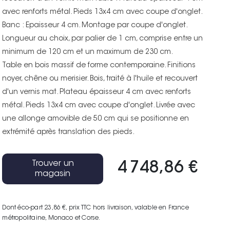
avec renforts métal. Pieds 13x4 cm avec coupe d'onglet.
Banc : Epaisseur 4 cm. Montage par coupe d'onglet.
Longueur au choix, par palier de 1 cm, comprise entre un
minimum de 120 cm et un maximum de 230 cm.
Table en bois massif de forme contemporaine. Finitions
noyer, chêne ou merisier. Bois, traité à l'huile et recouvert
d'un vernis mat. Plateau épaisseur 4 cm avec renforts
métal. Pieds 13x4 cm avec coupe d'onglet. Livrée avec
une allonge amovible de 50 cm qui se positionne en
extrémité après translation des pieds.
Trouver un
4 748,86 €
magasin
Dont éco-part 23,86 €
, prix TTC hors livraison, valable en France
métropolitaine, Monaco et Corse.