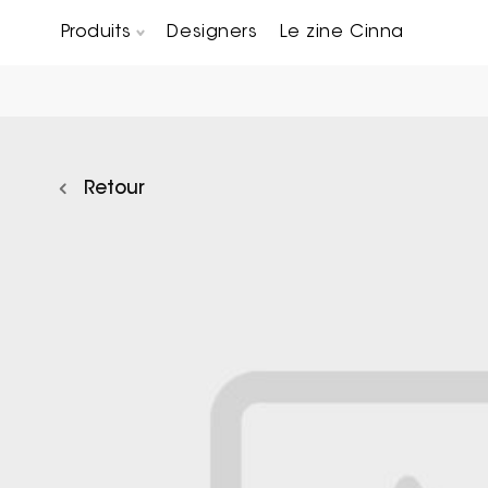
Produits
Designers
Le zine Cinna
Canapés composables
Chaises, bridges & tabourets
Tables basses & Bout de canapés
Retour