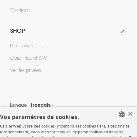
Contract
SHOP
Points de vente
Garanties et SAV
Ventes privées
Langue
français
×
Vos paramètres de cookies.
Pays
France
Ce site Web utilise des cookies, y compris des cookies tiers, à des fins de
*Conditions des offres
FRENCH
fonctionnement, d’analyses statistiques, de personnalisation de votre