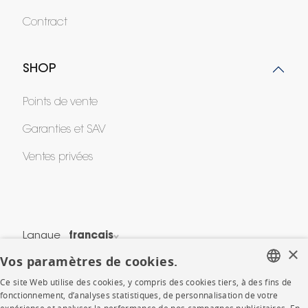
Contract
SHOP
Points de vente
Garanties et SAV
Ventes privées
Langue
français
×
Vos paramètres de cookies.
Pays
France
Ce site Web utilise des cookies, y compris des cookies tiers, à des fins de
*Conditions des offres
FRENCH
fonctionnement, d’analyses statistiques, de personnalisation de votre