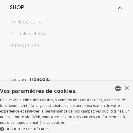
SHOP
Points de vente
Garanties et SAV
Ventes privées
Langue
français
×
Vos paramètres de cookies.
Pays
France
Ce site Web utilise des cookies, y compris des cookies tiers, à des fins de
*Conditions des offres
FRENCH
fonctionnement, d’analyses statistiques, de personnalisation de votre
expérience et analyser la performance de nos campagnes publicitaires. En
Mentions légales
ENGLISH
utilisant notre site Web, vous acceptez tous les cookies conformément à
Conditions générales de vente
notre politique en matière de cookies.
En savoir plus
DUTCH
Politique de cookies
AFFICHER LES DÉTAILS