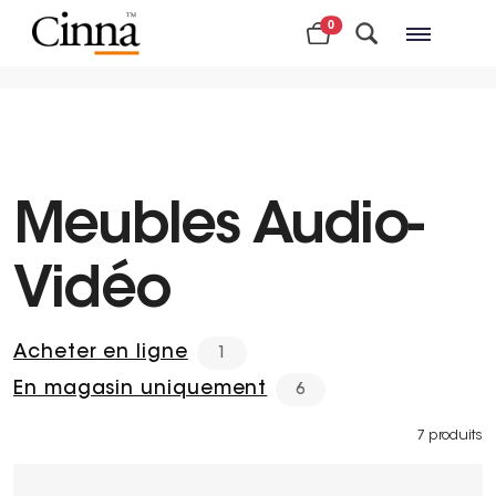
0
Magasins à proximité
Meubles Audio-
Vidéo
Acheter en ligne
1
En magasin uniquement
6
7 produits