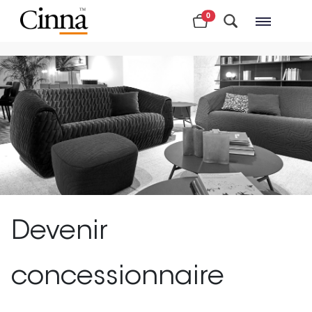
0
Magasins à proximité
Devenir
concessionnaire