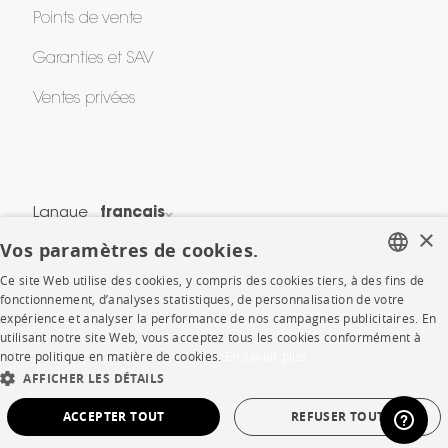
Points de vente
Garanties et SAV
Ventes privées
Langue
français
×
Vos paramètres de cookies.
Pays
France
Ce site Web utilise des cookies, y compris des cookies tiers, à des fins de
FRENCH
*Conditions des offres
fonctionnement, d’analyses statistiques, de personnalisation de votre
expérience et analyser la performance de nos campagnes publicitaires. En
Mentions légales
ENGLISH
utilisant notre site Web, vous acceptez tous les cookies conformément à
Conditions générales de vente
notre politique en matière de cookies.
En savoir plus
DUTCH
AFFICHER LES DÉTAILS
Politique de cookies
SPANISH
Protection des données
ACCEPTER TOUT
REFUSER TOUT