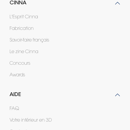
CINNA
L'Esprit Cinna
Fabrication
Savoir-faire français
Le zine Cinna
Concours
Awards
AIDE
FAQ
Votre intérieur en 3D