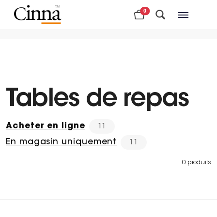
0
Magasins à proximité
Tables de repas
Acheter en ligne
11
En magasin uniquement
11
0 produits