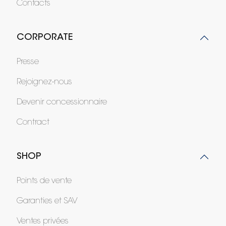
Contacts
CORPORATE
Presse
Rejoignez-nous
Devenir concessionnaire
Contract
SHOP
Points de vente
Garanties et SAV
Ventes privées