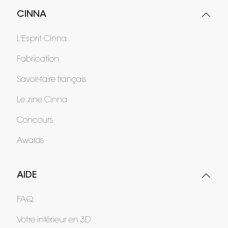
CINNA
L'Esprit Cinna
Fabrication
Savoir-faire français
Le zine Cinna
Concours
Awards
AIDE
FAQ
Votre intérieur en 3D