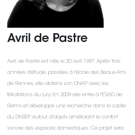
Avril de Pastre
Avril de Pastre est née le 20 avril 1987. Après trois
années d'étude, passées à l'école des Beaux-Arts
de Rennes, elle obtiens son DNAP avec les
félicitations du jury. En 2009 elle entre à l'ESAD de
Reims et développe une recherche dans le cadre
du DNSEP, autour d'objets améliorant le confort
sonore des espaces domestiques. Ce projet sera