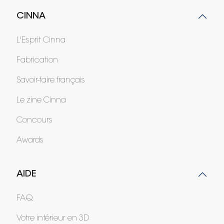
CINNA
L'Esprit Cinna
Fabrication
Savoir-faire français
Le zine Cinna
Concours
Awards
AIDE
FAQ
Votre intérieur en 3D