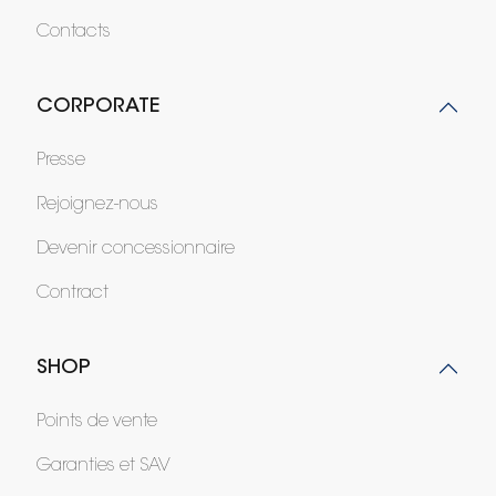
Contacts
CORPORATE
Presse
Rejoignez-nous
Devenir concessionnaire
Contract
SHOP
Points de vente
Garanties et SAV