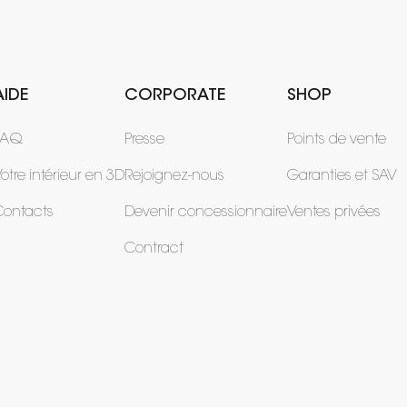
AIDE
CORPORATE
SHOP
FAQ
Presse
Points de vente
otre intérieur en 3D
Rejoignez-nous
Garanties et SAV
Contacts
Devenir concessionnaire
Ventes privées
Contract