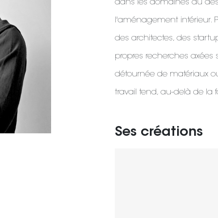
dans les domaines du desi
l'aménagement intérieur. P
des architectes, des startu
propres recherches axées sur
détournée de matériaux ou 
travail tend, au-delà de la 
Ses créations