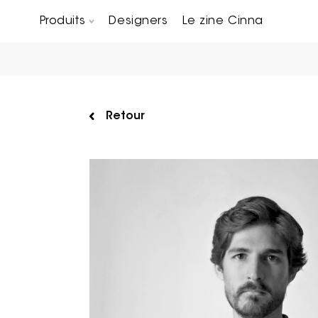
Produits
Designers
Le zine Cinna
Canapés composables
Chaises, bridges & tabourets
Tables basses & Bout de canapés
Retour