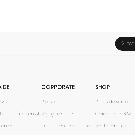
S'inscr
AIDE
CORPORATE
SHOP
FAQ
Presse
Points de vente
otre intérieur en 3D
Rejoignez-nous
Garanties et SAV
Contacts
Devenir concessionnaire
Ventes privées