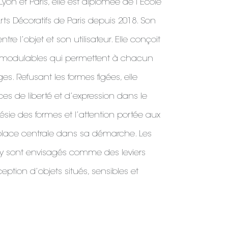
yon et Paris, elle est diplômée de l’École
ts Décoratifs de Paris depuis 2018. Son
entre l’objet et son utilisateur. Elle conçoit
 modulables qui permettent à chacun
es. Refusant les formes figées, elle
es de liberté et d’expression dans le
ésie des formes et l’attention portée aux
lace centrale dans sa démarche. Les
y sont envisagés comme des leviers
ception d’objets situés, sensibles et