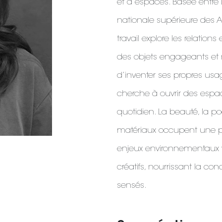
et d’espaces. Basée entre L
nationale supérieure des Ar
travail explore les relations 
des objets engageants et
d’inventer ses propres usag
cherche à ouvrir des espac
quotidien. La beauté, la po
matériaux occupent une p
enjeux environnementaux 
créatifs, nourrissant la con
sensés.