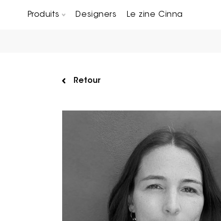
Produits
Designers
Le zine Cinna
Canapés composables
Chaises, bridges & tabourets
Tables basses & Bout de canapés
Retour