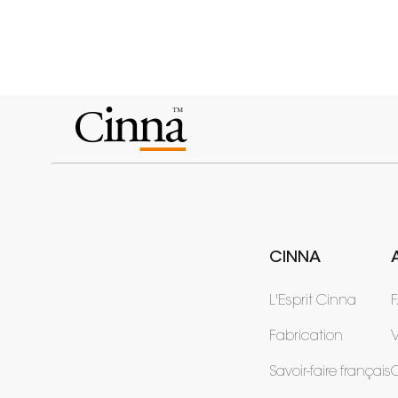
CINNA
L'Esprit Cinna
Fabrication
V
Savoir-faire français