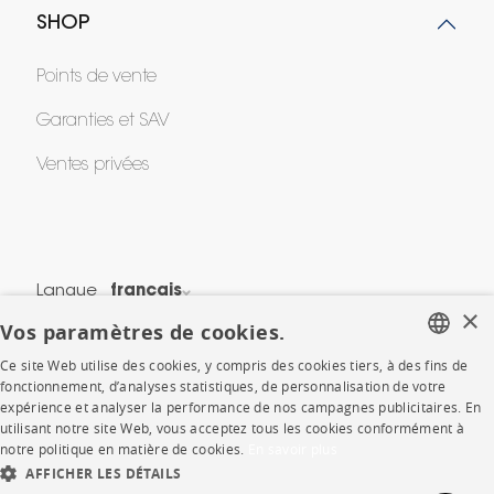
SHOP
Points de vente
Garanties et SAV
Ventes privées
Langue
français
×
Vos paramètres de cookies.
Pays
France
Ce site Web utilise des cookies, y compris des cookies tiers, à des fins de
FRENCH
*Conditions des offres
fonctionnement, d’analyses statistiques, de personnalisation de votre
expérience et analyser la performance de nos campagnes publicitaires. En
Mentions légales
ENGLISH
utilisant notre site Web, vous acceptez tous les cookies conformément à
Conditions générales de vente
notre politique en matière de cookies.
En savoir plus
DUTCH
AFFICHER LES DÉTAILS
Politique de cookies
SPANISH