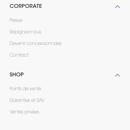
CORPORATE
Presse
Rejoignez-nous
Devenir concessionnaire
Contract
SHOP
Points de vente
Garanties et SAV
Ventes privées