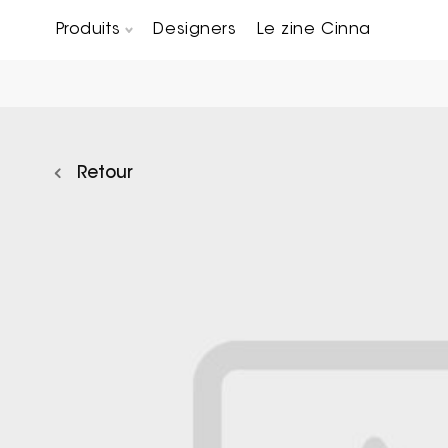
Produits
Designers
Le zine Cinna
Canapés composables
Chaises, bridges & tabourets
Tables basses & Bout de canapés
Retour