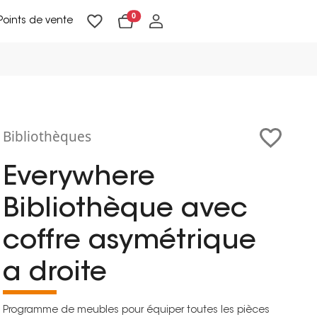
0
Points de vente
Lampadaires & liseuses
Suspensions & appliques
Objets de Décoration
Bibliothèques
Everywhere
Bibliothèque avec
coffre asymétrique
a droite
Programme de meubles pour équiper toutes les pièces