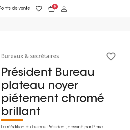
0
Points de vente
Lampadaires & liseuses
Suspensions & appliques
Objets de Décoration
Bureaux & secrétaires
Président Bureau
plateau noyer
piétement chromé
brillant
La réédition du bureau Président, dessiné par Pierre