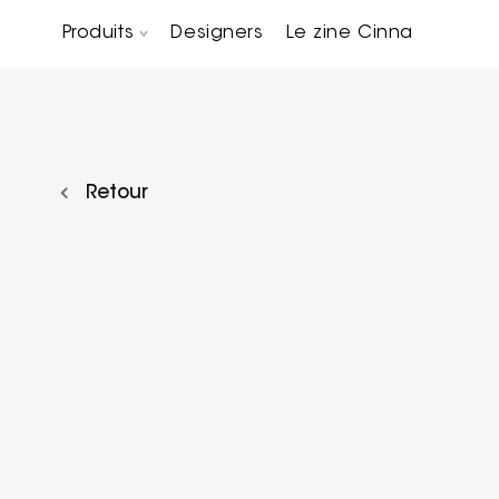
Produits
Designers
Le zine Cinna
Canapés composables
Chaises, bridges & tabourets
Tables basses & Bout de canapés
Retour