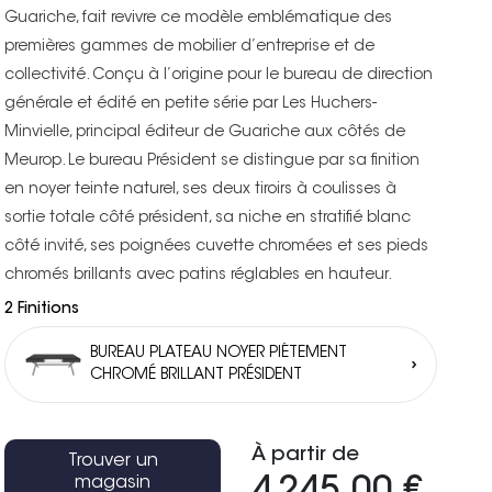
Guariche, fait revivre ce modèle emblématique des
premières gammes de mobilier d’entreprise et de
collectivité. Conçu à l’origine pour le bureau de direction
générale et édité en petite série par Les Huchers-
Minvielle, principal éditeur de Guariche aux côtés de
Meurop. Le bureau Président se distingue par sa finition
en noyer teinte naturel, ses deux tiroirs à coulisses à
sortie totale côté président, sa niche en stratifié blanc
côté invité, ses poignées cuvette chromées et ses pieds
chromés brillants avec patins réglables en hauteur.
2 Finitions
BUREAU PLATEAU NOYER PIÉTEMENT
CHROMÉ BRILLANT PRÉSIDENT
À partir de
Trouver un
magasin
4 245,00 €