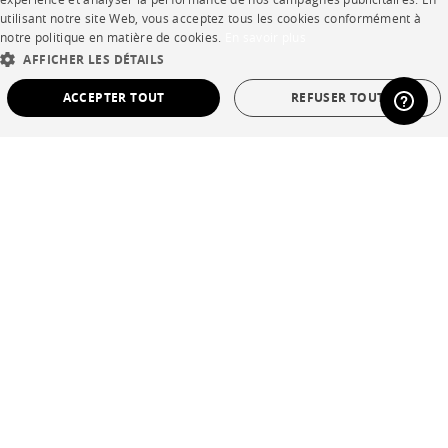
ENGLISH
utilisant notre site Web, vous acceptez tous les cookies conformément à
Rejoignez-nous
notre politique en matière de cookies.
En savoir plus
DUTCH
AFFICHER LES DÉTAILS
Devenir concessionnaire
SPANISH
ACCEPTER TOUT
REFUSER TOUT
Contract
STRICTEMENT NÉCESSAIRES
PERFORMANCE
SHOP
CIBLAGE
FONCTIONNALITÉ
NON CLASSÉ
Points de vente
Garanties et SAV
Strictement nécessaires
Performance
Ciblage
Fonctionnalité
Non classé
Ventes privées
Les cookies strictement nécessaires permettent des fonctionnalités de base du site
Web telles que la connexion des utilisateurs et la gestion des comptes. Le site Web
ne peut pas être utilisé correctement sans les cookies strictement nécessaires.
Provider /
Nom
Expiration
La description
Domaine
Langue
français
CookieScriptConsent
1 an
Ce cookie est
CookieScript