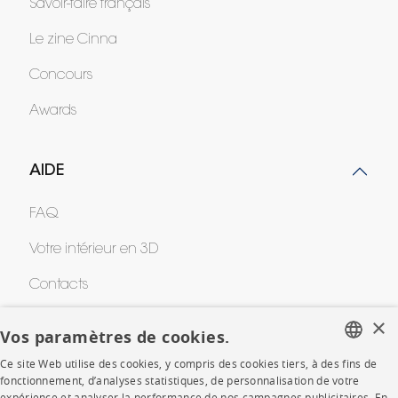
Savoir-faire français
Le zine Cinna
Concours
Awards
AIDE
FAQ
Votre intérieur en 3D
Contacts
×
Vos paramètres de cookies.
CORPORATE
Ce site Web utilise des cookies, y compris des cookies tiers, à des fins de
FRENCH
fonctionnement, d’analyses statistiques, de personnalisation de votre
Presse
expérience et analyser la performance de nos campagnes publicitaires. En