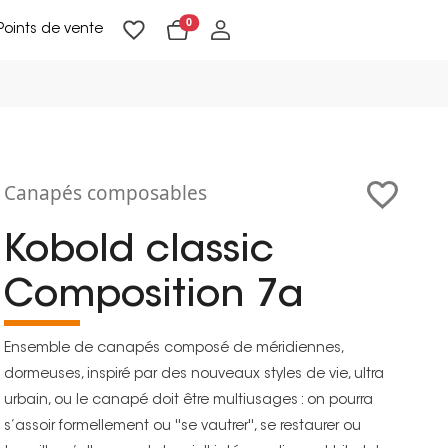
0
Points de vente
Lampadaires & liseuses
Suspensions & appliques
Objets de Décoration
Canapés composables
Kobold classic
Composition 7a
Ensemble de canapés composé de méridiennes,
dormeuses, inspiré par des nouveaux styles de vie, ultra
urbain, ou le canapé doit être multiusages : on pourra
s’assoir formellement ou ''se vautrer'', se restaurer ou