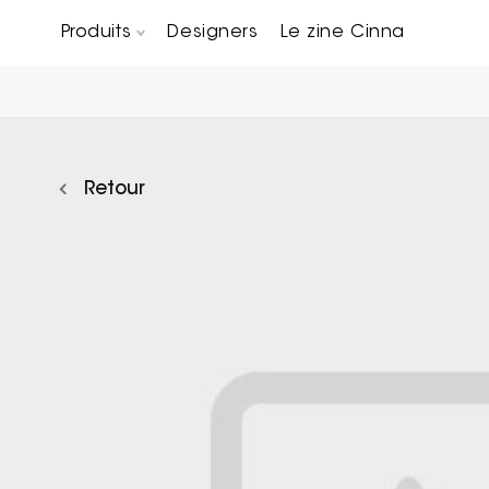
Produits
Designers
Le zine Cinna
Canapés composables
Chaises, bridges & tabourets
Tables basses & Bout de canapés
Retour