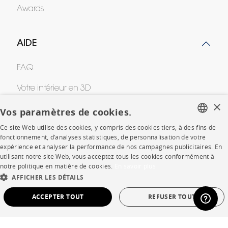
Awards
AIDE
FAQ
Votre intérieur en 3D
×
Contacts
Vos paramètres de cookies.
Ce site Web utilise des cookies, y compris des cookies tiers, à des fins de
FRENCH
fonctionnement, d’analyses statistiques, de personnalisation de votre
CORPORATE
expérience et analyser la performance de nos campagnes publicitaires. En
ENGLISH
utilisant notre site Web, vous acceptez tous les cookies conformément à
notre politique en matière de cookies.
En savoir plus
Presse
DUTCH
AFFICHER LES DÉTAILS
SPANISH
Rejoignez-nous
ACCEPTER TOUT
REFUSER TOUT
Devenir concessionnaire
STRICTEMENT NÉCESSAIRES
PERFORMANCE