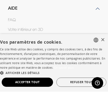
AIDE
FAQ
Votre intérieur en 3D
×
Contacts
Vos paramètres de cookies.
Ce site Web utilise des cookies, y compris des cookies tiers, à des fins de
FRENCH
fonctionnement, d’analyses statistiques, de personnalisation de votre
CORPORATE
expérience et analyser la performance de nos campagnes publicitaires. En
ENGLISH
utilisant notre site Web, vous acceptez tous les cookies conformément à
notre politique en matière de cookies.
En savoir plus
Presse
DUTCH
AFFICHER LES DÉTAILS
SPANISH
Rejoignez-nous
ACCEPTER TOUT
REFUSER TOUT
Devenir concessionnaire
STRICTEMENT NÉCESSAIRES
PERFORMANCE
Contract
CIBLAGE
FONCTIONNALITÉ
NON CLASSÉ