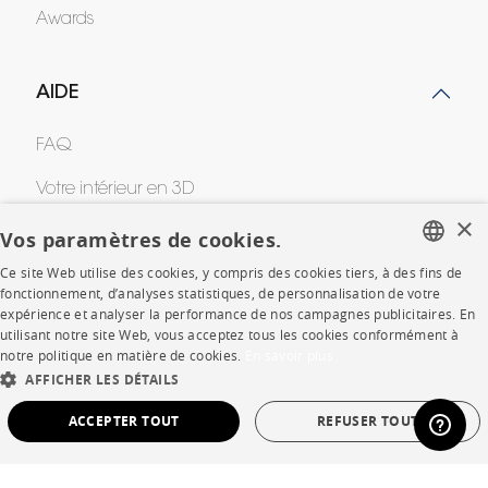
Awards
AIDE
FAQ
Votre intérieur en 3D
×
Contacts
Vos paramètres de cookies.
Ce site Web utilise des cookies, y compris des cookies tiers, à des fins de
FRENCH
fonctionnement, d’analyses statistiques, de personnalisation de votre
CORPORATE
expérience et analyser la performance de nos campagnes publicitaires. En
ENGLISH
utilisant notre site Web, vous acceptez tous les cookies conformément à
notre politique en matière de cookies.
En savoir plus
Presse
DUTCH
AFFICHER LES DÉTAILS
SPANISH
Rejoignez-nous
ACCEPTER TOUT
REFUSER TOUT
Devenir concessionnaire
STRICTEMENT NÉCESSAIRES
PERFORMANCE