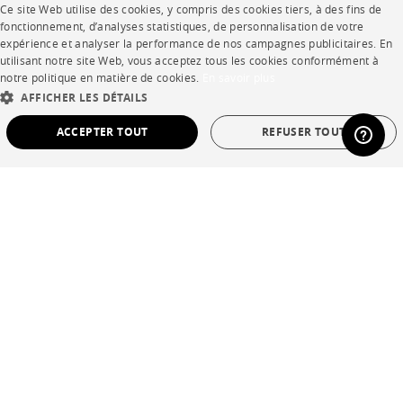
Ce site Web utilise des cookies, y compris des cookies tiers, à des fins de
FRENCH
CORPORATE
fonctionnement, d’analyses statistiques, de personnalisation de votre
expérience et analyser la performance de nos campagnes publicitaires. En
ENGLISH
utilisant notre site Web, vous acceptez tous les cookies conformément à
Presse
notre politique en matière de cookies.
En savoir plus
DUTCH
AFFICHER LES DÉTAILS
Rejoignez-nous
SPANISH
ACCEPTER TOUT
REFUSER TOUT
Devenir concessionnaire
Contract
STRICTEMENT NÉCESSAIRES
PERFORMANCE
CIBLAGE
FONCTIONNALITÉ
NON CLASSÉ
SHOP
Points de vente
Strictement nécessaires
Performance
Ciblage
Fonctionnalité
Garanties et SAV
Non classé
Les cookies strictement nécessaires permettent des fonctionnalités de base du site
Ventes privées
Web telles que la connexion des utilisateurs et la gestion des comptes. Le site Web
ne peut pas être utilisé correctement sans les cookies strictement nécessaires.