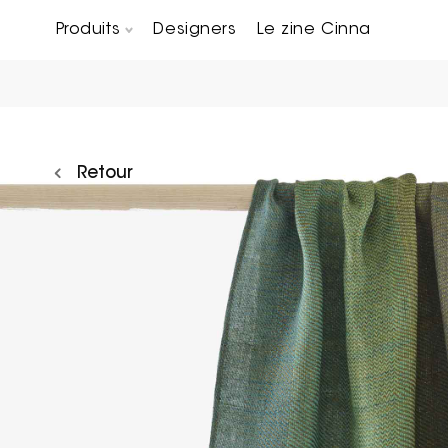
Produits
Designers
Le zine Cinna
Canapés composables
Chaises, bridges & tabourets
Tables basses & Bout de canapés
Retour