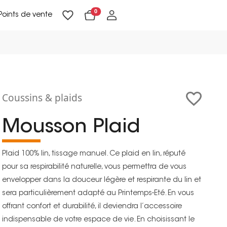
0
Points de vente
Lampadaires & liseuses
Suspensions & appliques
Objets de Décoration
Coussins & plaids
Mousson Plaid
Plaid 100% lin, tissage manuel. Ce plaid en lin, réputé
pour sa respirabilité naturelle, vous permettra de vous
envelopper dans la douceur légère et respirante du lin et
sera particulièrement adapté au Printemps-Eté. En vous
offrant confort et durabilité, il deviendra l’accessoire
indispensable de votre espace de vie. En choisissant le