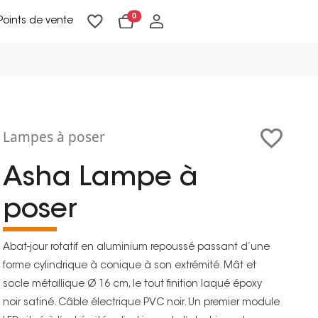
0
Points de vente
Lampadaires & liseuses
Suspensions & appliques
Objets de Décoration
Lampes à poser
Asha Lampe à
poser
Abat-jour rotatif en aluminium repoussé passant d’une
forme cylindrique à conique à son extrémité. Mât et
socle métallique Ø 16 cm, le tout finition laqué époxy
noir satiné. Câble électrique PVC noir. Un premier module