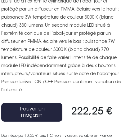
LED situé à l’extrémité cylindrique de l’abat-jour et
protégé par un diffuseur en PMMA, éclaire vers le haut :
puissance 3W température de couleur 3000 K (blanc
chaud) 330 lumens. Un second module LED situé à
l’extrémité conique de l’abat-jour et protégé par un
diffuseur en PMMA, éclaire vers le bas : puissance 7W
température de couleur 3000 K (blanc chaud) 770
lumens. Possibilité de faire varier l’intensité de chaque
module LED indépendamment grâce à deux boutons
interrupteurs/variateurs situés sur le côté de l’abat-jour.
Pression brève : ON /OFF. Pression continue : variation de
l’intensité.
Trouver un
222,25 €
magasin
Dont éco-part 0,25 €
, prix TTC hors livraison, valable en France