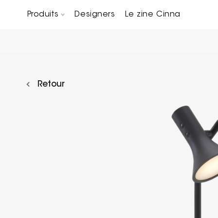
Produits
Designers
Le zine Cinna
Canapés composables
Chaises, bridges & tabourets
Tables basses & Bout de canapés
Retour