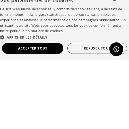
Vos paramètres de cookies.
Ce site Web utilise des cookies, y compris des cookies tiers, à des fins de
FRENCH
fonctionnement, d’analyses statistiques, de personnalisation de votre
expérience et analyser la performance de nos campagnes publicitaires. En
ENGLISH
utilisant notre site Web, vous acceptez tous les cookies conformément à
notre politique en matière de cookies.
En savoir plus
DUTCH
AFFICHER LES DÉTAILS
SPANISH
ACCEPTER TOUT
REFUSER TOUT
STRICTEMENT NÉCESSAIRES
PERFORMANCE
CIBLAGE
FONCTIONNALITÉ
NON CLASSÉ
Strictement nécessaires
Performance
Ciblage
Fonctionnalité
Non classé
Les cookies strictement nécessaires permettent des fonctionnalités de base du site
Web telles que la connexion des utilisateurs et la gestion des comptes. Le site Web
ne peut pas être utilisé correctement sans les cookies strictement nécessaires.