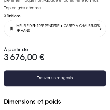
piètement laqué noir. Façade et côtés frêne ton noir.
Top en grès cérame.
3 Finitions
MEUBLE D'ENTRÉE PENDERIE + CASIER A CHAUSSURES
SELVANS
À partir de
3 676,00 €
Trouver un magasin
Dimensions et poids