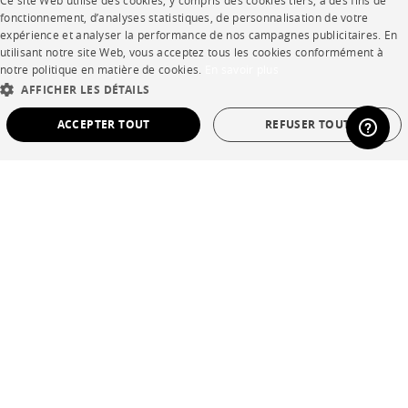
Ce site Web utilise des cookies, y compris des cookies tiers, à des fins de
Rejoignez-nous
FRENCH
fonctionnement, d’analyses statistiques, de personnalisation de votre
expérience et analyser la performance de nos campagnes publicitaires. En
ENGLISH
Devenir concessionnaire
utilisant notre site Web, vous acceptez tous les cookies conformément à
notre politique en matière de cookies.
En savoir plus
DUTCH
Contract
AFFICHER LES DÉTAILS
SPANISH
ACCEPTER TOUT
REFUSER TOUT
SHOP
STRICTEMENT NÉCESSAIRES
PERFORMANCE
Points de vente
CIBLAGE
FONCTIONNALITÉ
NON CLASSÉ
Garanties et SAV
Ventes privées
Strictement nécessaires
Performance
Ciblage
Fonctionnalité
Non classé
Les cookies strictement nécessaires permettent des fonctionnalités de base du site
Web telles que la connexion des utilisateurs et la gestion des comptes. Le site Web
Langue
français
ne peut pas être utilisé correctement sans les cookies strictement nécessaires.
Pays
France
Provider /
Nom
Expiration
La description