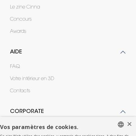
Le zine Cinna
Concours
Awards
AIDE
FAQ
Votre intérieur en 3D
Contacts
CORPORATE
×
Vos paramètres de cookies.
Presse