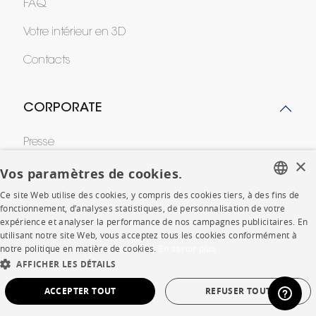
FAQ
Votre intérieur en 3D
Contacts
CORPORATE
Presse
×
Rejoignez-nous
Vos paramètres de cookies.
Ce site Web utilise des cookies, y compris des cookies tiers, à des fins de
Devenir concessionnaire
FRENCH
fonctionnement, d’analyses statistiques, de personnalisation de votre
expérience et analyser la performance de nos campagnes publicitaires. En
Contract
ENGLISH
utilisant notre site Web, vous acceptez tous les cookies conformément à
notre politique en matière de cookies.
En savoir plus
DUTCH
AFFICHER LES DÉTAILS
SHOP
SPANISH
ACCEPTER TOUT
REFUSER TOUT
Points de vente