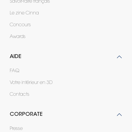
Savoir-faire français
Le zine Cinna
Concours
Awards
AIDE
FAQ
Votre intérieur en 3D
Contacts
CORPORATE
Presse