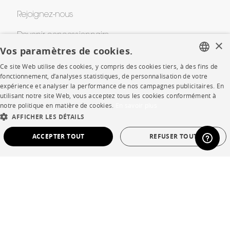
Rejoignez-nous
Devenir concessionnaire
×
Vos paramètres de cookies.
Contract
Ce site Web utilise des cookies, y compris des cookies tiers, à des fins de
FRENCH
fonctionnement, d’analyses statistiques, de personnalisation de votre
expérience et analyser la performance de nos campagnes publicitaires. En
SHOP
ENGLISH
utilisant notre site Web, vous acceptez tous les cookies conformément à
notre politique en matière de cookies.
En savoir plus
DUTCH
Points de vente
AFFICHER LES DÉTAILS
SPANISH
ACCEPTER TOUT
REFUSER TOUT
Garanties et SAV
Ventes privées
STRICTEMENT NÉCESSAIRES
PERFORMANCE
CIBLAGE
FONCTIONNALITÉ
NON CLASSÉ
Langue
français
Strictement nécessaires
Performance
Ciblage
Fonctionnalité