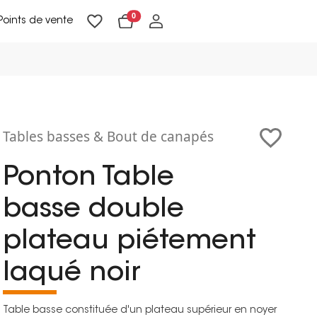
0
Points de vente
Lampadaires & liseuses
Suspensions & appliques
Objets de Décoration
Tables basses & Bout de canapés
Ponton Table
basse double
plateau piétement
laqué noir
Table basse constituée d'un plateau supérieur en noyer