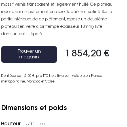
massif vernis transparent et légèrement huilé. Ce plateau
repose sur un piétement en acier laqué noir satiné. Sur la
partie inférieure de ce piétement, repose un deuxième
plateau (en verre clair trempé épaisseur 10mm) livré
dans un colis séparé.
Trouver un
1 854,20 €
magasin
Dont éco-part 5,20 €
, prix TTC hors livraison, valable en France
métropolitaine, Monaco et Corse.
Dimensions et poids
Hauteur
300 mm