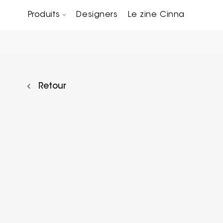
Produits
Designers
Le zine Cinna
Canapés composables
Chaises, bridges & tabourets
Tables basses & Bout de canapés
Retour