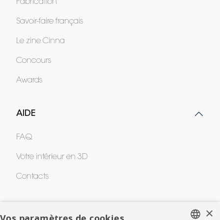
Fabrication
Savoir-faire français
Le zine Cinna
Concours
Awards
AIDE
FAQ
Votre intérieur en 3D
Contacts
×
CORPORATE
Vos paramètres de cookies.