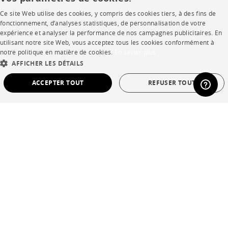
Ce site Web utilise des cookies, y compris des cookies tiers, à des fins de
Presse
FRENCH
fonctionnement, d’analyses statistiques, de personnalisation de votre
expérience et analyser la performance de nos campagnes publicitaires. En
Rejoignez-nous
ENGLISH
utilisant notre site Web, vous acceptez tous les cookies conformément à
notre politique en matière de cookies.
En savoir plus
Devenir concessionnaire
DUTCH
AFFICHER LES DÉTAILS
SPANISH
Contract
ACCEPTER TOUT
REFUSER TOUT
STRICTEMENT NÉCESSAIRES
PERFORMANCE
SHOP
CIBLAGE
FONCTIONNALITÉ
NON CLASSÉ
Points de vente
Garanties et SAV
Strictement nécessaires
Performance
Ciblage
Fonctionnalité
Ventes privées
Non classé
Les cookies strictement nécessaires permettent des fonctionnalités de base du site
Web telles que la connexion des utilisateurs et la gestion des comptes. Le site Web
ne peut pas être utilisé correctement sans les cookies strictement nécessaires.