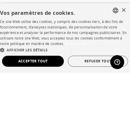
×
CORPORATE
Vos paramètres de cookies.
Ce site Web utilise des cookies, y compris des cookies tiers, à des fins de
Presse
FRENCH
fonctionnement, d’analyses statistiques, de personnalisation de votre
expérience et analyser la performance de nos campagnes publicitaires. En
Rejoignez-nous
ENGLISH
utilisant notre site Web, vous acceptez tous les cookies conformément à
notre politique en matière de cookies.
En savoir plus
DUTCH
Devenir concessionnaire
AFFICHER LES DÉTAILS
SPANISH
Contract
ACCEPTER TOUT
REFUSER TOUT
STRICTEMENT NÉCESSAIRES
PERFORMANCE
SHOP
CIBLAGE
FONCTIONNALITÉ
NON CLASSÉ
Points de vente
Garanties et SAV
Strictement nécessaires
Performance
Ciblage
Fonctionnalité
Ventes privées
Non classé