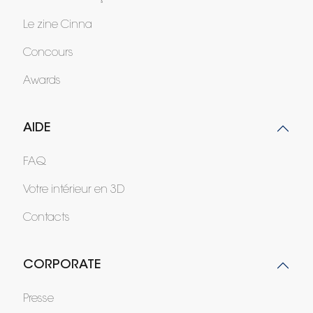
Le zine Cinna
Concours
Awards
AIDE
FAQ
Votre intérieur en 3D
Contacts
CORPORATE
Presse