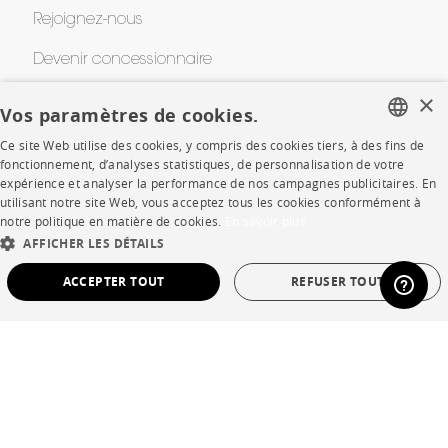
Rejoignez-nous
Devenir concessionnaire
×
Contract
Vos paramètres de cookies.
Ce site Web utilise des cookies, y compris des cookies tiers, à des fins de
FRENCH
fonctionnement, d’analyses statistiques, de personnalisation de votre
SHOP
expérience et analyser la performance de nos campagnes publicitaires. En
ENGLISH
utilisant notre site Web, vous acceptez tous les cookies conformément à
Points de vente
notre politique en matière de cookies.
En savoir plus
DUTCH
AFFICHER LES DÉTAILS
Garanties et SAV
SPANISH
ACCEPTER TOUT
REFUSER TOUT
Ventes privées
STRICTEMENT NÉCESSAIRES
PERFORMANCE
CIBLAGE
FONCTIONNALITÉ
NON CLASSÉ
Langue
français
Pays
France