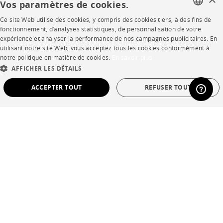
Vos paramètres de cookies.
Ce site Web utilise des cookies, y compris des cookies tiers, à des fins de
FRENCH
SHOP
fonctionnement, d’analyses statistiques, de personnalisation de votre
expérience et analyser la performance de nos campagnes publicitaires. En
ENGLISH
utilisant notre site Web, vous acceptez tous les cookies conformément à
Points de vente
notre politique en matière de cookies.
En savoir plus
DUTCH
AFFICHER LES DÉTAILS
Garanties et SAV
SPANISH
ACCEPTER TOUT
REFUSER TOUT
Ventes privées
STRICTEMENT NÉCESSAIRES
PERFORMANCE
CIBLAGE
FONCTIONNALITÉ
NON CLASSÉ
Langue
français
Pays
France
Strictement nécessaires
Performance
Ciblage
Fonctionnalité
*Conditions des offres
Non classé
Mentions légales
Les cookies strictement nécessaires permettent des fonctionnalités de base du site
Web telles que la connexion des utilisateurs et la gestion des comptes. Le site Web
Conditions générales de vente
ne peut pas être utilisé correctement sans les cookies strictement nécessaires.