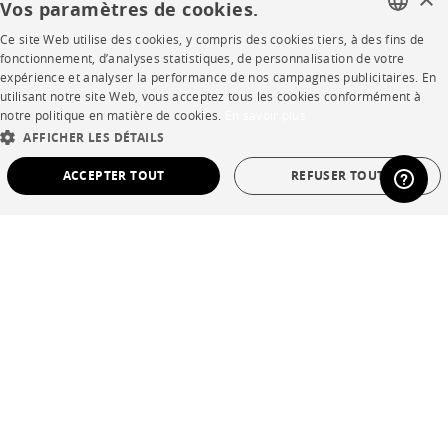
Vos paramètres de cookies.
Ce site Web utilise des cookies, y compris des cookies tiers, à des fins de
FRENCH
SHOP
fonctionnement, d’analyses statistiques, de personnalisation de votre
expérience et analyser la performance de nos campagnes publicitaires. En
ENGLISH
utilisant notre site Web, vous acceptez tous les cookies conformément à
Points de vente
notre politique en matière de cookies.
En savoir plus
DUTCH
AFFICHER LES DÉTAILS
Garanties et SAV
SPANISH
ACCEPTER TOUT
REFUSER TOUT
Ventes privées
STRICTEMENT NÉCESSAIRES
PERFORMANCE
CIBLAGE
FONCTIONNALITÉ
NON CLASSÉ
Langue
français
Pays
France
Strictement nécessaires
Performance
Ciblage
Fonctionnalité
*Conditions des offres
Non classé
Mentions légales
Les cookies strictement nécessaires permettent des fonctionnalités de base du site
Web telles que la connexion des utilisateurs et la gestion des comptes. Le site Web
Conditions générales de vente
ne peut pas être utilisé correctement sans les cookies strictement nécessaires.