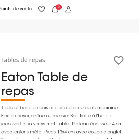
0
Points de vente
Lampadaires & liseuses
Suspensions & appliques
Objets de Décoration
Tables de repas
Eaton Table de
repas
Table et banc en bois massif de forme contemporaine.
Finition noyer, chêne ou merisier. Bois traité à l'huile et
recouvert d'un vernis mat. Table : Plateau épaisseur 4 cm
avec renforts métal. Pieds 13x4 cm avec coupe d'onglet.