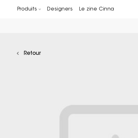
Produits
Designers
Le zine Cinna
Canapés composables
Chaises, bridges & tabourets
Tables basses & Bout de canapés
Retour