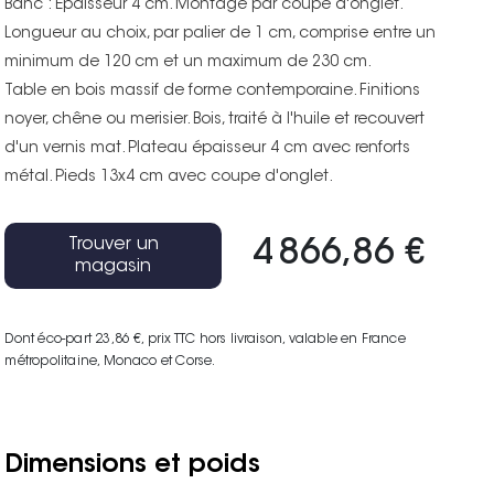
Banc : Epaisseur 4 cm. Montage par coupe d'onglet.
Longueur au choix, par palier de 1 cm, comprise entre un
minimum de 120 cm et un maximum de 230 cm.
Table en bois massif de forme contemporaine. Finitions
noyer, chêne ou merisier. Bois, traité à l'huile et recouvert
d'un vernis mat. Plateau épaisseur 4 cm avec renforts
métal. Pieds 13x4 cm avec coupe d'onglet.
Trouver un
4 866,86 €
magasin
Dont éco-part 23,86 €
, prix TTC hors livraison, valable en France
métropolitaine, Monaco et Corse.
Dimensions et poids