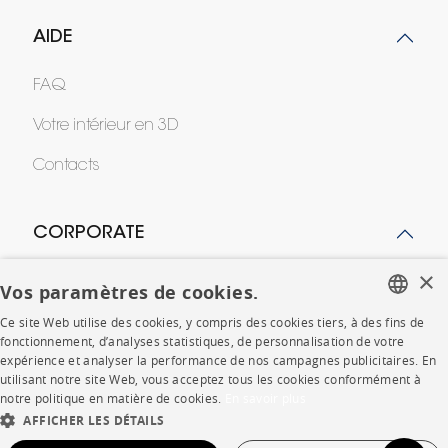
AIDE
FAQ
Votre intérieur en 3D
Contacts
CORPORATE
×
Presse
Vos paramètres de cookies.
Rejoignez-nous
Ce site Web utilise des cookies, y compris des cookies tiers, à des fins de
FRENCH
fonctionnement, d’analyses statistiques, de personnalisation de votre
expérience et analyser la performance de nos campagnes publicitaires. En
Devenir concessionnaire
ENGLISH
utilisant notre site Web, vous acceptez tous les cookies conformément à
notre politique en matière de cookies.
En savoir plus
Contract
DUTCH
AFFICHER LES DÉTAILS
SPANISH