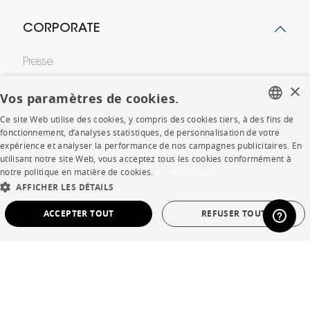
CORPORATE
Presse
×
Rejoignez-nous
Vos paramètres de cookies.
Devenir concessionnaire
Ce site Web utilise des cookies, y compris des cookies tiers, à des fins de
FRENCH
fonctionnement, d’analyses statistiques, de personnalisation de votre
expérience et analyser la performance de nos campagnes publicitaires. En
Contract
ENGLISH
utilisant notre site Web, vous acceptez tous les cookies conformément à
notre politique en matière de cookies.
En savoir plus
DUTCH
AFFICHER LES DÉTAILS
SHOP
SPANISH
ACCEPTER TOUT
REFUSER TOUT
Points de vente
STRICTEMENT NÉCESSAIRES
PERFORMANCE
Garanties et SAV
CIBLAGE
FONCTIONNALITÉ
NON CLASSÉ
Ventes privées