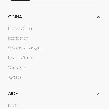
CINNA
L'Esprit Cinna
Fabrication
Savoir-faire français
Le zine Cinna
Concours
Awards
AIDE
FAQ