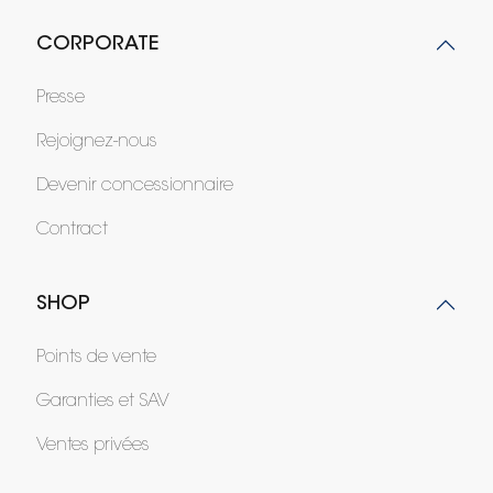
CORPORATE
Presse
Rejoignez-nous
Devenir concessionnaire
Contract
SHOP
Points de vente
Garanties et SAV
Ventes privées