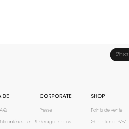
S'inscr
AIDE
CORPORATE
SHOP
FAQ
Presse
Points de vente
otre intérieur en 3D
Rejoignez-nous
Garanties et SAV