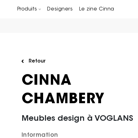
Produits
Designers
Le zine Cinna
Canapés composables
Chaises, bridges & tabourets
Tables basses & Bout de canapés
Retour
CINNA
CHAMBERY
Meubles design à VOGLANS
Information