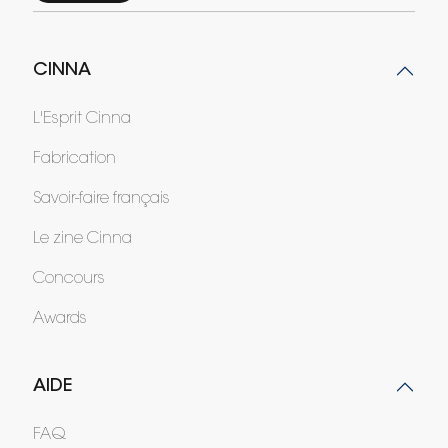
CINNA
L'Esprit Cinna
Fabrication
Savoir-faire français
Le zine Cinna
Concours
Awards
AIDE
FAQ