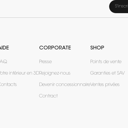
S'inscr
AIDE
CORPORATE
SHOP
FAQ
Presse
Points de vente
otre intérieur en 3D
Rejoignez-nous
Garanties et SAV
Contacts
Devenir concessionnaire
Ventes privées
Contract