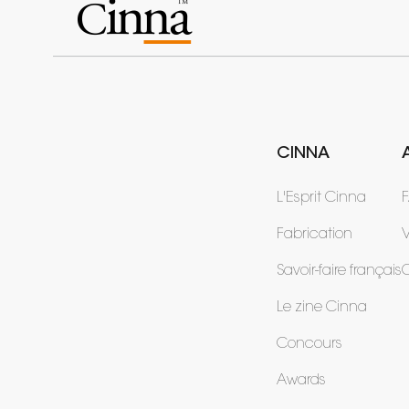
CINNA
L'Esprit Cinna
Fabrication
V
Savoir-faire français
Le zine Cinna
Concours
Awards