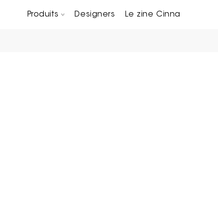
Produits
Designers
Le zine Cinna
Canapés composables
Chaises, bridges & tabourets
Tables basses & Bout de canapés