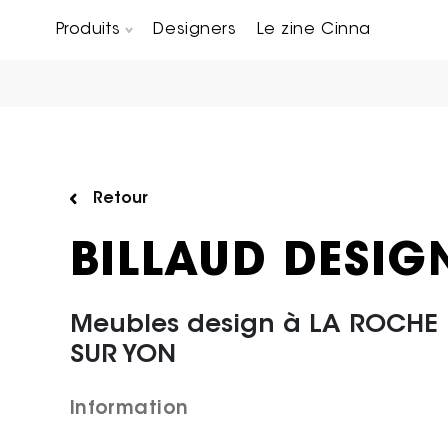
Produits
Designers
Le zine Cinna
Canapés composables
Chaises, bridges & tabourets
Tables basses & Bout de canapés
Retour
BILLAUD DESIG
Meubles design à LA ROCHE
SUR YON
Information