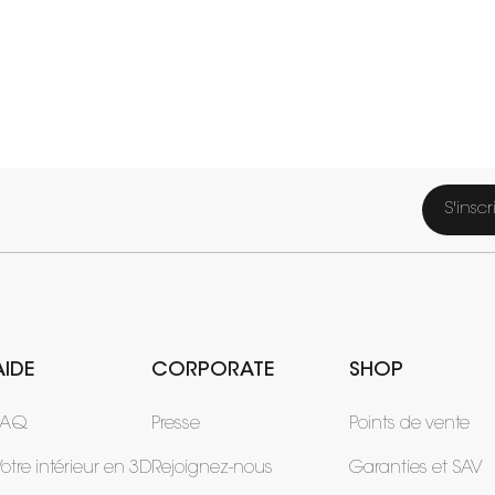
S'inscr
AIDE
CORPORATE
SHOP
FAQ
Presse
Points de vente
otre intérieur en 3D
Rejoignez-nous
Garanties et SAV