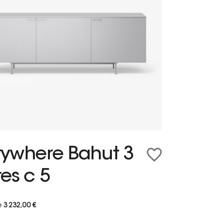
rywhere Bahut 3
es c 5
e
3 232,00 €