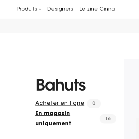
Produits
Designers
Le zine Cinna
Canapés composables
Chaises, bridges & tabourets
Tables basses & Bout de canapés
Bahuts
Acheter en ligne
0
En magasin
16
uniquement