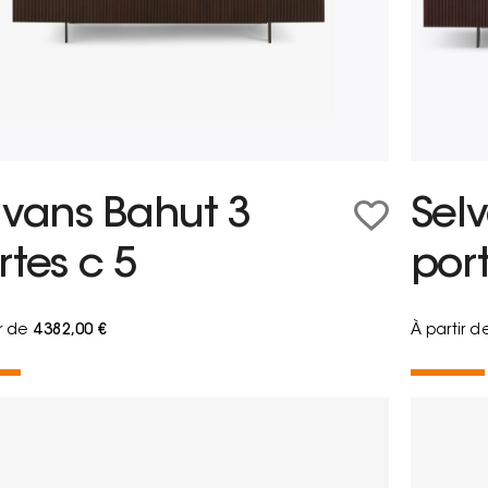
lvans Bahut 3
Sel
rtes c 5
port
ir de
4 382,00 €
À partir d