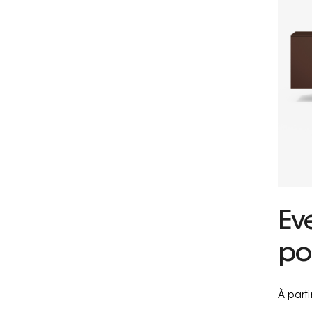
Ev
po
À part