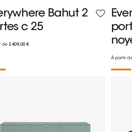
erywhere Bahut 2
Eve
rtes c 25
por
noy
ir de
2 409,00 €
À partir d