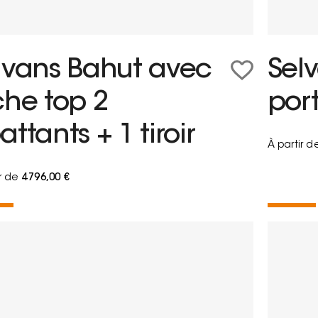
lvans Bahut avec
Sel
che top 2
port
ttants + 1 tiroir
À partir d
ir de
4 796,00 €