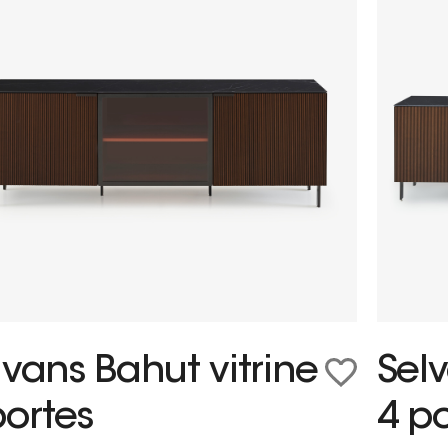
lvans Bahut vitrine
Selv
portes
4 po