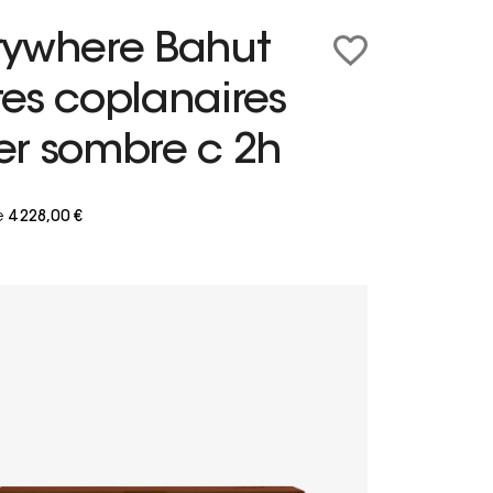
rywhere Bahut
tes coplanaires
er sombre c 2h
e
4 228,00 €