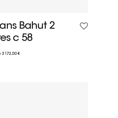
vans Bahut 2
es c 58
e
3 172,00 €