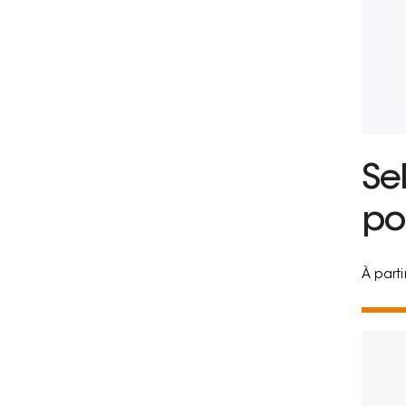
Se
po
À part