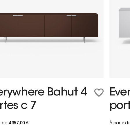
erywhere Bahut 4
Eve
rtes c 7
port
ir de
4 357,00 €
À partir d