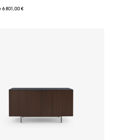
e
6 801,00 €