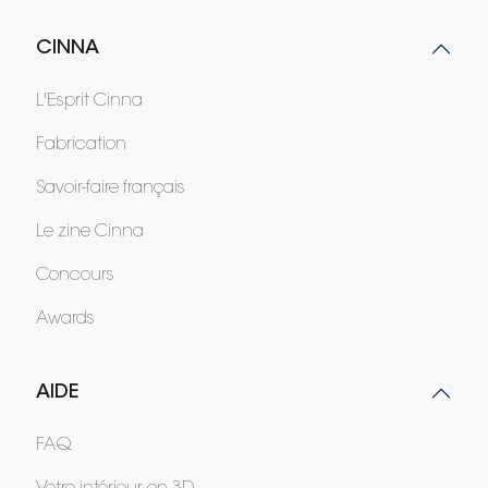
CINNA
L'Esprit Cinna
Fabrication
Savoir-faire français
Le zine Cinna
Concours
Awards
AIDE
FAQ