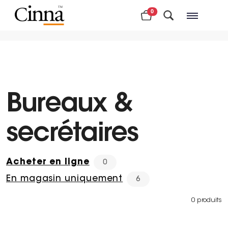
0
Magasins à proximité
Bureaux &
secrétaires
Acheter en ligne
0
En magasin uniquement
6
0 produits