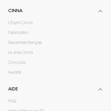
CINNA
L'Esprit Cinna
Fabrication
Savoir-faire français
Le zine Cinna
Concours
Awards
AIDE
FAQ