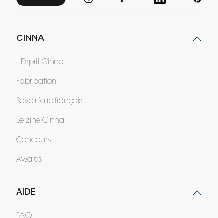
CINNA
L'Esprit Cinna
Fabrication
Savoir-faire français
Le zine Cinna
Concours
Awards
AIDE
FAQ