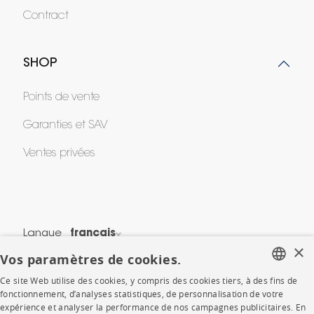
Contract
SHOP
Points de vente
Garanties et SAV
Ventes privées
Langue
français
×
Vos paramètres de cookies.
Pays
France
Ce site Web utilise des cookies, y compris des cookies tiers, à des fins de
*Conditions des offres
FRENCH
fonctionnement, d’analyses statistiques, de personnalisation de votre
expérience et analyser la performance de nos campagnes publicitaires. En
Mentions légales
ENGLISH