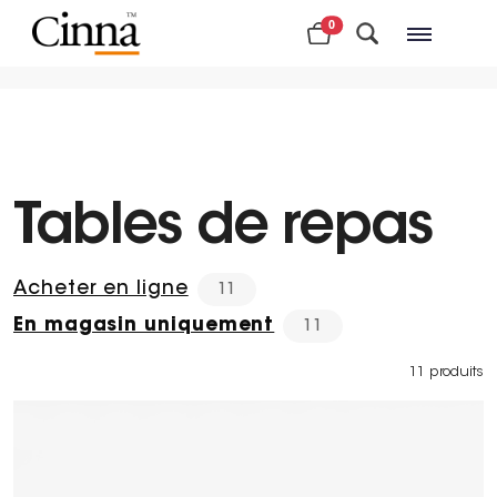
0
Magasins à proximité
Tables de repas
Acheter en ligne
11
En magasin uniquement
11
11 produits