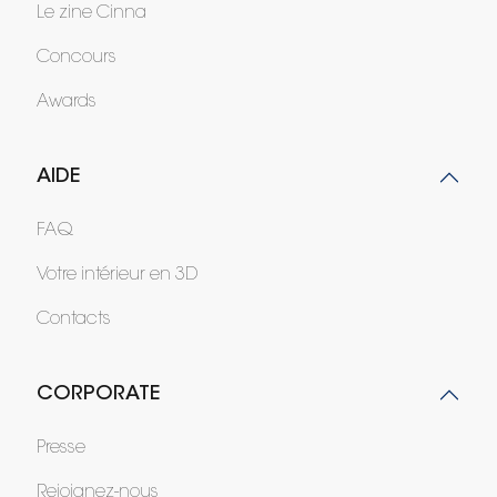
Le zine Cinna
Concours
Awards
AIDE
FAQ
Votre intérieur en 3D
Contacts
CORPORATE
Presse
Rejoignez-nous