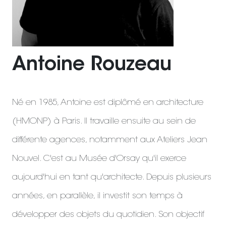
Antoine Rouzeau
Né en 1985, Antoine est diplômé en architecture
(HMONP) à Paris. Il travaille ensuite au sein de
différente agences, notamment aux Ateliers Jean
Nouvel. C'est au Musée d'Orsay qu'il exerce
aujourd'hui en tant qu'architecte. Depuis plusieurs
années, en parallèle, il investit son temps à
développer des objets du quotidien. Son objectif