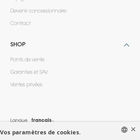
Devenir concessionnaire
Contract
SHOP
Points de vente
Garanties et SAV
Ventes privées
Langue
français
×
Vos paramètres de cookies.
Pays
France